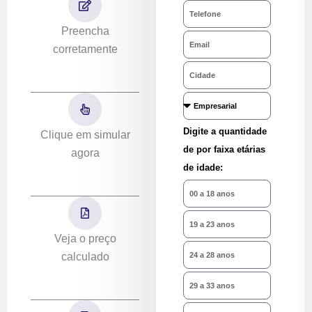
Telefone
Preencha
Email
corretamente
Cidade
Tipo
de
Digite a quantidade
Clique em simular
contração
de por faixa etárias
agora
de idade:
00
a
19
18
a
Veja o preço
anos
24
23
calculado
a
anos
29
28
a
anos
34