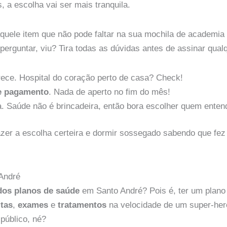
 a escolha vai ser mais tranquila.
uele item que não pode faltar na sua mochila de academia 
erguntar, viu? Tira todas as dúvidas antes de assinar qualq
rece. Hospital do coração perto de casa? Check!
de pagamento
. Nada de aperto no fim do mês!
. Saúde não é brincadeira, então bora escolher quem enten
azer a escolha certeira e dormir sossegado sabendo que fe
André
dos planos de saúde
em Santo André? Pois é, ter um plano 
tas
,
exames
e
tratamentos
na velocidade de um super-heró
público, né?