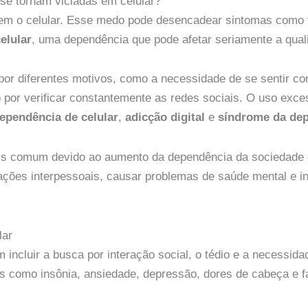
se tornam viciadas em celular?
em o celular. Esse medo pode desencadear sintomas como t
elular
, uma dependência que pode afetar seriamente a qual
por diferentes motivos, como a necessidade de se sentir c
por verificar constantemente as redes sociais. O uso exces
ependência de celular
,
adicção digital
e
síndrome da dep
is comum devido ao aumento da dependência da sociedade e
ações interpessoais, causar problemas de saúde mental e inte
lar
ncluir a busca por interação social, o tédio e a necessidad
s como insônia, ansiedade, depressão, dores de cabeça e fa