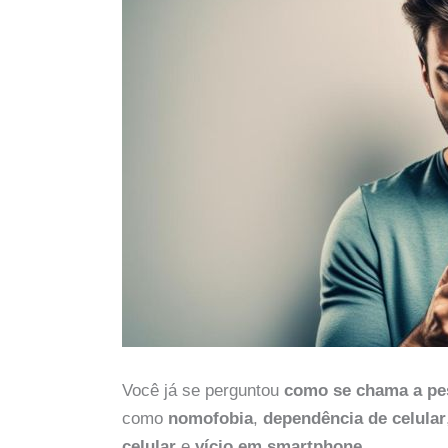
Você já se perguntou
como se chama a pes
como
nomofobia
,
dependência de celular
celular
e
vício em smartphone.